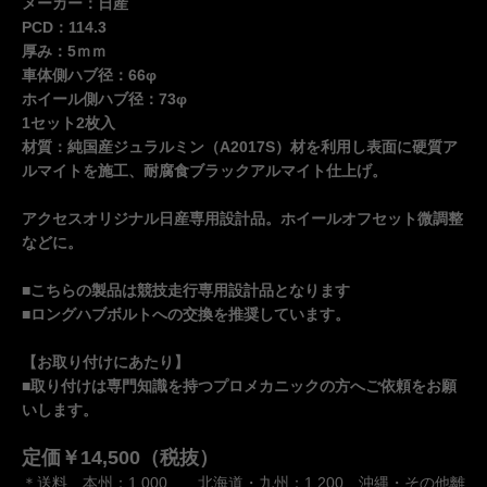
メーカー：日産
PCD：114.3
厚み：5ｍｍ
車体側ハブ径：66φ
ホイール側ハブ径：73φ
1セット2枚入
材質：純国産ジュラルミン（A2017S）材を利用し表面に硬質ア
ルマイトを施工、耐腐食ブラックアルマイト仕上げ。
アクセスオリジナル日産専用設計品。ホイールオフセット微調整
などに。
■こちらの製品は競技走行専用設計品となります
■ロングハブボルトへの交換を推奨しています。
【お取り付けにあたり】
■取り付けは専門知識を持つプロメカニックの方へご依頼をお願
いします。
定価￥14,500（税抜）
＊送料 本州：1,000 北海道・九州：1,200 沖縄・その他離