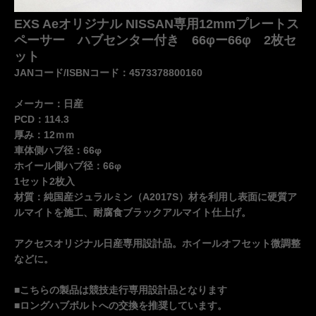
EXS Aeオリジナル NISSAN専用12mmプレートス
ペーサー ハブセンター付き 66φー66φ 2枚セ
ット
JANコード/ISBNコード：4573378800160
メーカー：日産
PCD：114.3
厚み：12ｍｍ
車体側ハブ径：66φ
ホイール側ハブ径：66φ
1セット2枚入
材質：純国産ジュラルミン（A2017S）材を利用し表面に硬質ア
ルマイトを施工、耐腐食ブラックアルマイト仕上げ。
アクセスオリジナル日産専用設計品。ホイールオフセット微調整
などに。
■こちらの製品は競技走行専用設計品となります
■ロングハブボルトへの交換を推奨しています。