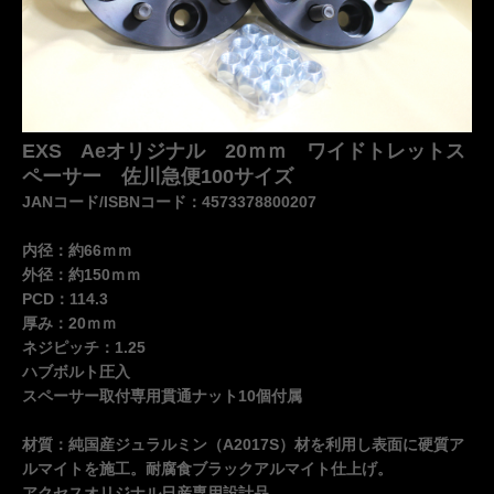
EXS Aeオリジナル 20ｍｍ ワイドトレットス
ペーサー 佐川急便100サイズ
JANコード/ISBNコード：4573378800207
内径：約66ｍｍ
外径：約150ｍｍ
PCD：114.3
厚み：20ｍｍ
ネジピッチ：1.25
ハブボルト圧入
スペーサー取付専用貫通ナット10個付属
材質：純国産ジュラルミン（A2017S）材を利用し表面に硬質ア
ルマイトを施工。耐腐食ブラックアルマイト仕上げ。
アクセスオリジナル日産専用設計品。