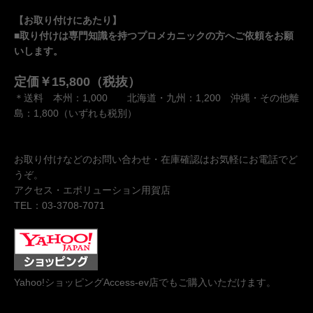
【お取り付けにあたり】
■取り付けは専門知識を持つプロメカニックの方へご依頼をお願
いします。
定価￥15,800（税抜）
＊送料 本州：1,000 北海道・九州：1,200 沖縄・その他離
島：1,800（いずれも税別）
お取り付けなどのお問い合わせ・在庫確認はお気軽にお電話でど
うぞ。
アクセス・エボリューション用賀店
TEL：03-3708-7071
Yahoo!ショッピングAccess-ev店でもご購入いただけます。