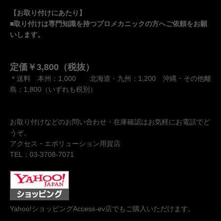
【お取り付けにあたり】
■取り付けは専門知識を持つプロメカニックの方へご依頼をお願
いします。
定価￥3,800（税抜）
＊送料 本州：1,000 北海道・九州：1,200 沖縄・その他離
島：1,800（いずれも税別）
お取り付けなどのお問い合わせ・在庫確認はお気軽にお電話でど
うぞ。
アクセス・エボリューション用賀店
TEL：03-3708-7071
Yahoo!ショッピングAccess-ev店でもご購入いただけます。