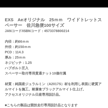
EXS Aeオリジナル 25ｍｍ ワイドトレットス
ペーサー 佐川急便100サイズ
JANコード/ISBNコード：4573378800214
内径：約66ｍｍ
外径：約150ｍｍ
PCD：114.3
厚み：25ｍｍ
ネジピッチ：1.25
ハブボルト圧入
スペーサー取付専用貫通ナット10個付属
材質：純国産ジュラルミン（A2017S）材を利用し表面に硬質ア
ルマイトを施工。耐腐食ブラックアルマイト仕上げ。
アクセスオリジナル日産専用設計品。
■こちらの製品は競技走行専用設計品となります