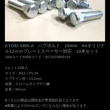
KYOEI SBN-A ハブボルト 10mm Aeオリジナ
ル12ｍｍプレートスペーサー対応 10本セット
JANコード/ISBNコード：4573378800184
1セット10本入
サイズ：M12ｘP1.25
スプライン径：14.2mm
材質：クロームモリブデン鋼
全長：56ｍｍ
■こちらの製品は競技走行専用設計品となります
■車種により10ｍｍロングにならない場合があります。