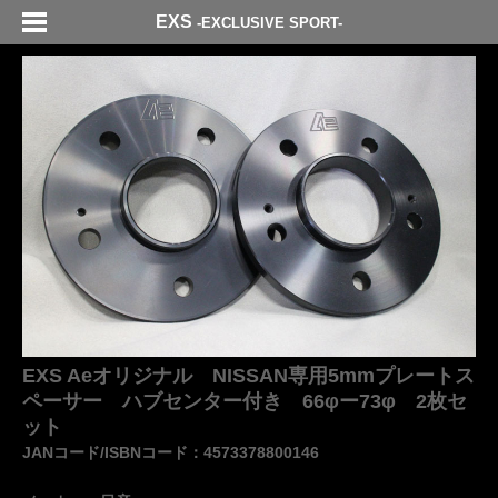
EXS
-EXCLUSIVE SPORT-
EXS Aeオリジナル NISSAN専用5mmプレートス
ペーサー ハブセンター付き 66φー73φ 2枚セ
ット
JANコード/ISBNコード：4573378800146