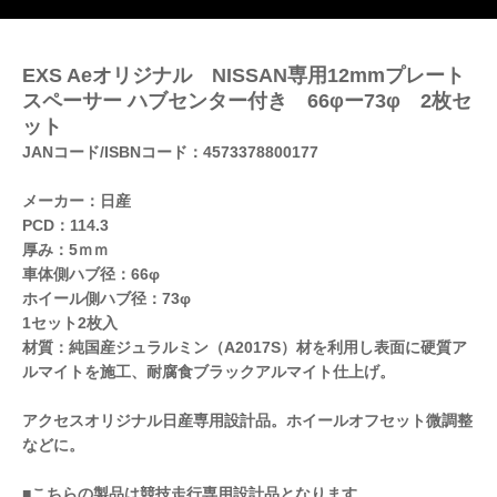
EXS Aeオリジナル NISSAN専用12mmプレート
スペーサー ハブセンター付き 66φー73φ 2枚セ
ット
JANコード/ISBNコード：4573378800177
メーカー：日産
PCD：114.3
厚み：5ｍｍ
車体側ハブ径：66φ
ホイール側ハブ径：73φ
1セット2枚入
材質：純国産ジュラルミン（A2017S）材を利用し表面に硬質ア
ルマイトを施工、耐腐食ブラックアルマイト仕上げ。
アクセスオリジナル日産専用設計品。ホイールオフセット微調整
などに。
■こちらの製品は競技走行専用設計品となります