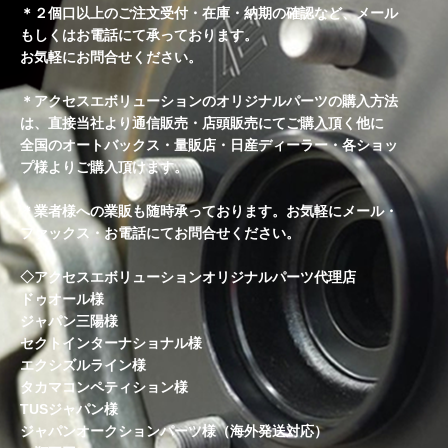
＊２個口以上のご注文受付・在庫・納期の確認など、メール
もしくはお電話にて承っております。
お気軽にお問合せください。
＊アクセスエボリューションのオリジナルパーツの購入方法
は、直接当社より通信販売・店頭販売にてご購入頂く他に
全国のオートバックス・量販店・日産ディーラー・各ショッ
プ様よりご購入頂けます。
＊業者様への業販も随時承っております。お気軽にメール・
ファックス・お電話にてお問合せください。
◇アクセスエボリューションオリジナルパーツ代理店
ドゥオール様
ジャパン三陽様
セクトインターナショナル様
エクシズルライン様
タカマコンペティション様
TUSジャパン様
ジャパンオークションパーツ様（海外発送対応）