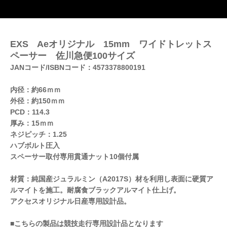
EXS Aeオリジナル 15mm ワイドトレットス
ペーサー 佐川急便100サイズ
JANコード/ISBNコード：4573378800191
内径：約66ｍｍ
外径：約150ｍｍ
PCD：114.3
厚み：15ｍｍ
ネジピッチ：1.25
ハブボルト圧入
スペーサー取付専用貫通ナット10個付属
材質：純国産ジュラルミン（A2017S）材を利用し表面に硬質ア
ルマイトを施工。耐腐食ブラックアルマイト仕上げ。
アクセスオリジナル日産専用設計品。
■こちらの製品は競技走行専用設計品となります